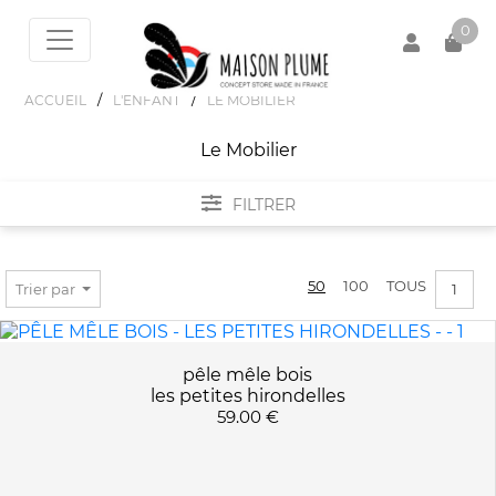
0
/
/
ACCUEIL
L'ENFANT
LE MOBILIER
Le Mobilier
Votre panier est vide !
FILTRER
FILTRER PAR
50
100
TOUS
Trier par
1
MARQUES
BOQA
pêle mêle bois
PRIX :
0€ - 296€
LES PETITES HIRONDELLES
les petites hirondelles
59.00 €
PAULETTE ET SACHA
VILAC
COULEURS