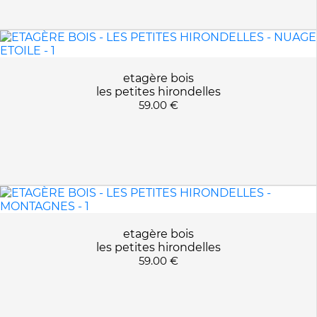
ROSE PALE
APPLIQUER LES FILTRES
BLANC LOFT
JAUNE
LEMON
etagère bois
MONTAGNES
les petites hirondelles
NOIR
59.00 €
NUAGE ETOILE
OCEAN BLUE
VERT D EAU
etagère bois
les petites hirondelles
59.00 €