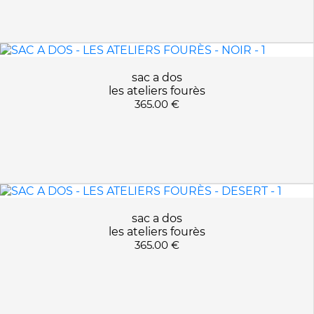
ARMY
APPLIQUER LES FILTRES
BLACK/KAKI
BLANC/KAKI
BRONZE
sac a dos
DESERT
les ateliers fourès
FAUVE
365.00 €
FOREST
HORIZONTALE DESERT
HORIZONTALE KAKI
HORIZONTALE MARINE
HORIZONTALE NOIR
KAKI
sac a dos
KRAFT
les ateliers fourès
365.00 €
MARINE
MILITARY GREEN
NOIR
NUIT