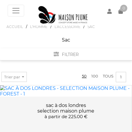
0
/
/
/
ACCUEIL
L'HOMME
L'ACCESSOIRE
SAC
Sac
Votre panier est vide !
FILTRER
FILTRER PAR
50
100
TOUS
Trier par
1
MARQUES
BLEU DE CHAUFFE
PRIX :
0€ - 536€
LES ATELIERS FOURÈS
sac à dos londres
selection maison plume
RIVE DROITE
à partir de
225.00 €
SELECTION MAISON PLUME
COULEURS