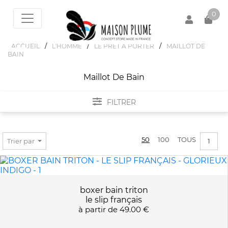
0
/
/
/
ACCUEIL
L'HOMME
LE PRET A PORTER
MAILLOT DE
BAIN
Votre panier est vide !
Maillot De Bain
FILTRER
FILTRER PAR
50
100
TOUS
Trier par
1
PRIX :
0€ - 131€
TAILLES
boxer bain triton
le slip français
à partir de
49.00 €
S
COULEURS
M