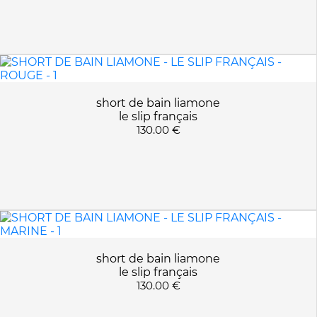
L
BLEU
APPLIQUER LES FILTRES
XL
GLORIEUX INDIGO
MARINE
ROUGE
short de bain liamone
le slip français
130.00 €
short de bain liamone
le slip français
130.00 €