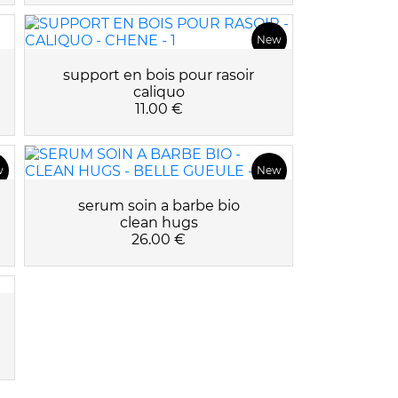
New
support en bois pour rasoir
caliquo
11.00 €
w
New
serum soin a barbe bio
clean hugs
26.00 €