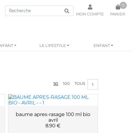
0
MON COMPTE
PANIER
ENFANT
LE LIFESTYLE
ENFANT
Votre panier est vide !
50
100
TOUS
1
baume apres-rasage 100 ml bio
avril
8.90 €