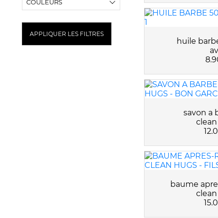
CLEAN HUGS
COULEURS
PHILEMON
BEAU MEC
APPLIQUER LES FILTRES
BELLE GUEULE
huile barb
BON GARCON
av
8.9
CHENE
FILS PRODIGUE
savon a 
clean
12.
baume apres
clean
15.