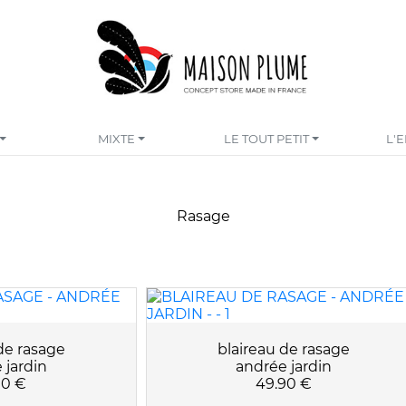
MIXTE
LE TOUT PETIT
L'
Rasage
de rasage
blaireau de rasage
 jardin
andrée jardin
90 €
49.90 €