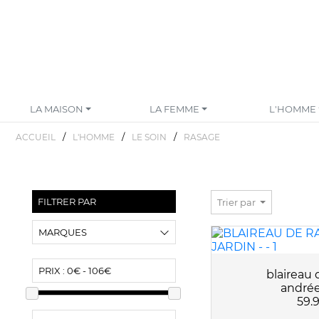
LA MAISON
LA FEMME
L'HOMME
/
/
/
ACCUEIL
L'HOMME
LE SOIN
RASAGE
FILTRER PAR
Trier par
MARQUES
ANDRÉE JARDIN
PRIX :
0€ - 106€
blaireau 
AVRIL
andrée
59.
CALIQUO