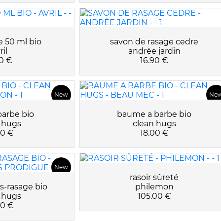
e 50 ml bio
savon de rasage cedre
ril
andrée jardin
0 €
16.90 €
New
Ne
barbe bio
baume a barbe bio
 hugs
clean hugs
00 €
18.00 €
New
rasoir sûreté
-rasage bio
philemon
 hugs
105.00 €
00 €