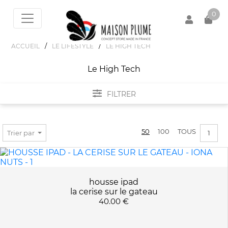
0
/
/
ACCUEIL
LE LIFESTYLE
LE HIGH TECH
Le High Tech
Votre panier est vide !
FILTRER
FILTRER PAR
50
100
TOUS
Trier par
1
MARQUES
BOIS DE CERF
PRIX :
0€ - 126€
LA CERISE SUR LE GATEAU
housse ipad
la cerise sur le gateau
OFYL
40.00 €
POUEB
COULEURS
RIVE DROITE