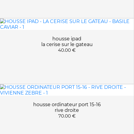
ANTRACITE
APPLIQUER LES FILTRES
AVOCAT
BASILE CAVIAR
BLACK
BLANC
housse ipad
BLEU
la cerise sur le gateau
40.00 €
BLEU CANARD
BLEU ROI
CARBONNE
CERISE
CERISIER
GRIS PERLE
IONA NUTS
housse ordinateur port 15-16
LAVANDE
rive droite
MANDARINE
70.00 €
MOTIFS
NOIR