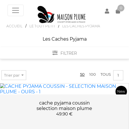
0
/
/
ACCUEIL
LE TOUT PETIT
LES CACHES PYJAMA
Les Caches Pyjama
Votre panier est vide !
FILTRER
FILTRER PAR
50
100
TOUS
Trier par
1
PRIX :
0€ - 50€
New
cache pyjama coussin
selection maison plume
APPLIQUER LES FILTRES
49.90 €