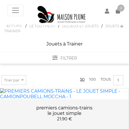
0
/
/
/
ACCUEIL
LE TOUT PETIT
LES JEUX ET JOUETS
JOUETS �
TRAINER
Votre panier est vide !
Jouets à Trainer
FILTRER
FILTRER PAR
50
100
TOUS
Trier par
1
MARQUES
LE JOUET SIMPLE
PRIX :
0€ - 27€
VILAC
premiers camions-trains
le jouet simple
21.90 €
COULEURS