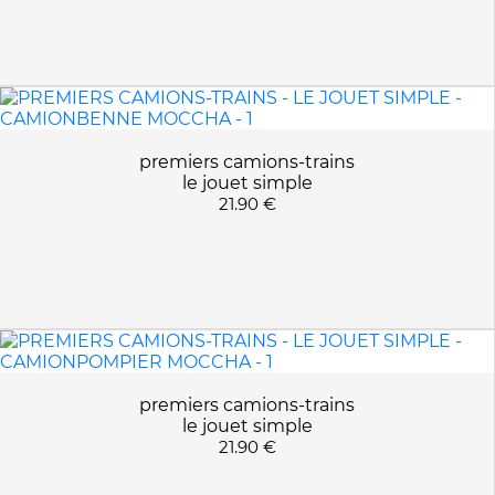
CAMIONBENNE MOCCHA
APPLIQUER LES FILTRES
CAMIONBENNE PASTEL
CAMIONPOMPIER MOCCHA
CAMIONPOMPIER PASTEL
CAMIONPOUBELL MOCCHA
premiers camions-trains
GINO LE DINO
le jouet simple
21.90 €
premiers camions-trains
le jouet simple
21.90 €