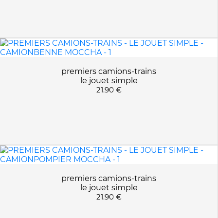
CAMIONBENNE MOCCHA
APPLIQUER LES FILTRES
CAMIONBENNE PASTEL
CAMIONPOMPIER MOCCHA
CAMIONPOMPIER PASTEL
CAMIONPOUBELL MOCCHA
premiers camions-trains
GINO LE DINO
le jouet simple
21.90 €
premiers camions-trains
le jouet simple
21.90 €