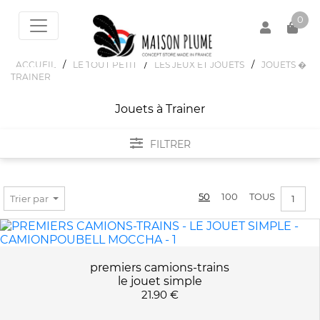
0
/
/
/
ACCUEIL
LE TOUT PETIT
LES JEUX ET JOUETS
JOUETS �
TRAINER
Votre panier est vide !
Jouets à Trainer
FILTRER
FILTRER PAR
50
100
TOUS
Trier par
1
MARQUES
LE JOUET SIMPLE
PRIX :
0€ - 27€
VILAC
premiers camions-trains
le jouet simple
21.90 €
COULEURS