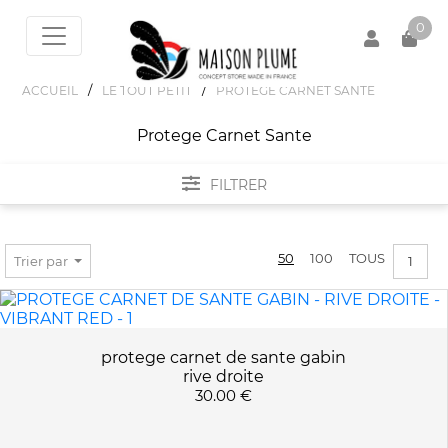
0
/
/
ACCUEIL
LE TOUT PETIT
PROTEGE CARNET SANTE
Protege Carnet Sante
Votre panier est vide !
FILTRER
FILTRER PAR
50
100
TOUS
Trier par
1
PRIX :
0€ - 31€
COULEURS
protege carnet de sante gabin
rive droite
30.00 €
GREY
APPLIQUER LES FILTRES
KAKI